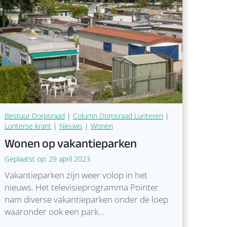
i
g
i
n
g
V
e
i
l
i
Bestuur Dorpsraad
|
Column Dorpsraad Lunteren
|
g
Lunterse krant
|
Nieuws
|
Wonen
B
Wonen op vakantieparken
u
Geplaatst op:
29 april 2023
i
t
Vakantieparken zijn weer volop in het
e
nieuws. Het televisieprogramma Pointer
n
nam diverse vakantieparken onder de loep
g
waaronder ook een park…
e