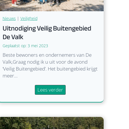
Nieuws
|
Veiligheid
Uitnodiging Veilig Buitengebied
De Valk
Geplaatst op:
3 mei 2023
Beste bewoners en ondernemers van De
Valk,Graag nodig ik u uit voor de avond
‘Veilig Buitengebied’. Het buitengebied krijgt
meer…
U
Lees verder
i
t
n
o
d