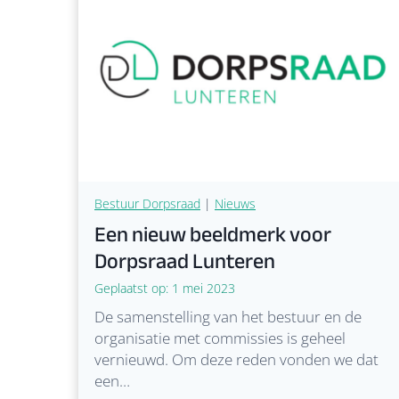
d
t
d
r
u
k
o
p
d
e
Bestuur Dorpsraad
|
Nieuws
i
Een nieuw beeldmerk voor
n
Dorpsraad Lunteren
f
o
Geplaatst op:
1 mei 2023
r
De samenstelling van het bestuur en de
m
organisatie met commissies is geheel
a
vernieuwd. Om deze reden vonden we dat
t
een…
i