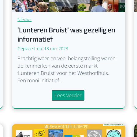
Nieuws
‘Lunteren Bruist’ was gezellig en
informatief
Geplaatst op:
13 mei 2023
Prachtig weer en veel belangstelling waren
de kenmerken van de eerste markt
‘Lunteren Bruist’ voor het Westhoffhuis.
Een mooi initiatief…
‘
Lees verder
L
u
n
t
e