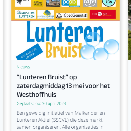
r
e
n
B
r
u
i
s
t
’
Nieuws
w
“Lunteren Bruist” op
a
zaterdagmiddag 13 mei voor het
s
Westhoffhuis
g
e
Geplaatst op:
30 april 2023
z
Een geweldig initiatief van Malkander en
e
Lunteren Aktief (SSCVL) die deze markt
l
samen organiseren. Alle organisaties in
l