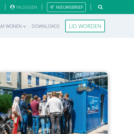
INLOGGEN
NIEUWSBRIEF
LID WORDEN
AM WONEN
DOWNLOADS