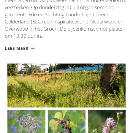
meehelpen om de biodiversiteit in het buitengebied te
versterken. Op donderdag 10 juli organiseren de
gemeente Ede en Stichting Landschapsbeheer
Gelderland (SLG) een inspiratieavond ‘Nederwoud en
Overwoud in het Groen. De bijeenkomst vindt plaats
om 19.30 uur in…
DOE
LEES MEER
MEE
MET
NEDERWOUD
EN
OVERWOUD
IN
HET
GROEN