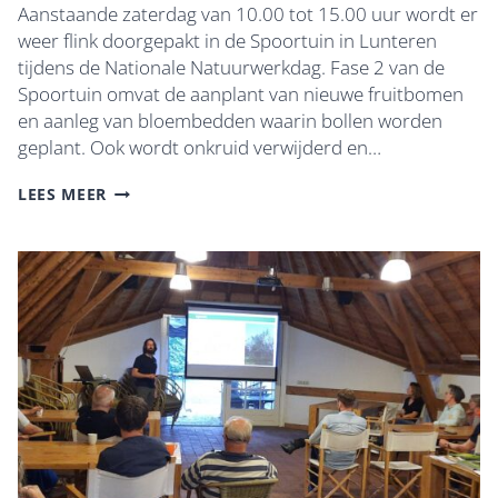
Aanstaande zaterdag van 10.00 tot 15.00 uur wordt er
weer flink doorgepakt in de Spoortuin in Lunteren
tijdens de Nationale Natuurwerkdag. Fase 2 van de
Spoortuin omvat de aanplant van nieuwe fruitbomen
en aanleg van bloembedden waarin bollen worden
geplant. Ook wordt onkruid verwijderd en…
HELP
LEES MEER
MEE
IN
DE
SPOORTUIN
TIJDENS
DE
NATIONALE
NATUURWERKDAG
OP
ZATERDAG
1
NOVEMBER