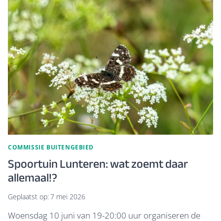
LUNTEREN
LAAT
GROTE
DIVERSITEIT
WILDE
PLANTEN
EN
INSECTEN
ZIEN
COMMISSIE BUITENGEBIED
Spoortuin Lunteren: wat zoemt daar
allemaal!?
Geplaatst op:
7 mei 2026
Woensdag 10 juni van 19-20:00 uur organiseren de