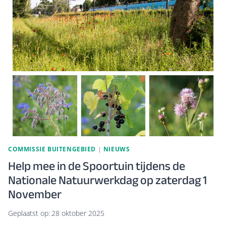
AVOND
OVER
DE
LEEFOMGEVING
VAN
HET
DORP
LUNTEREN
COMMISSIE BUITENGEBIED
|
NIEUWS
Help mee in de Spoortuin tijdens de
Nationale Natuurwerkdag op zaterdag 1
November
Geplaatst op:
28 oktober 2025