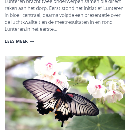
Lunteren bracht twee onderwerpen samen die direct
raken aan het dorp. Eerst stond het initiatief ‘Lunteren
in bloei’ centraal, daarna volgde een presentatie over
de luchtkwaliteit en de meetresultaten in en rond
Lunteren.In het eerste…
LUNTEREN
LEES MEER
IN
BLOEI
ÉN
LUCHTKWALITEIT
CENTRAAL
TIJDENS
INFORMATIEAVOND