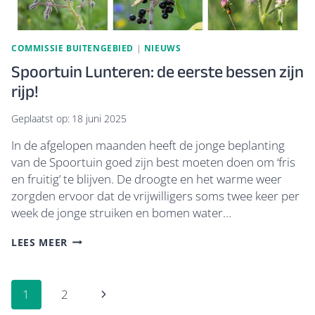
COMMISSIE BUITENGEBIED
|
NIEUWS
Spoortuin Lunteren: de eerste bessen zijn
rijp!
Geplaatst op:
18 juni 2025
In de afgelopen maanden heeft de jonge beplanting
van de Spoortuin goed zijn best moeten doen om ‘fris
en fruitig’ te blijven. De droogte en het warme weer
zorgden ervoor dat de vrijwilligers soms twee keer per
week de jonge struiken en bomen water…
SPOORTUIN
LEES MEER
LUNTEREN:
DE
Paginanavigatie
EERSTE
Volgende
BESSEN
1
2
ZIJN