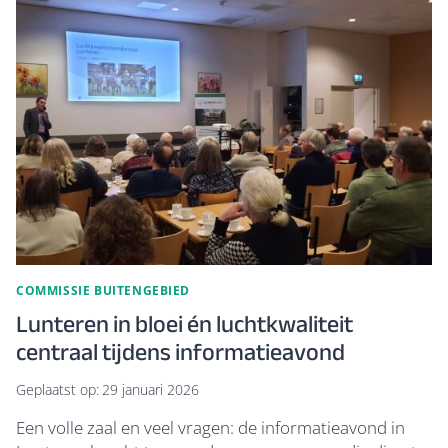
VOORLICHTINGSBIJEENKOMST
OVER
OVER
RISICO’S
NATUURBRANDEN
COMMISSIE BUITENGEBIED
Lunteren in bloei én luchtkwaliteit
centraal tijdens informatieavond
Geplaatst op:
29 januari 2026
Een volle zaal en veel vragen: de informatieavond in