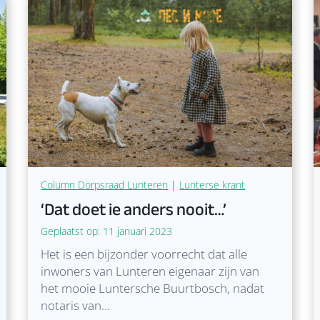
e
n
e
L
e
d
e
n
v
e
r
Column Dorpsraad Lunteren
|
Lunterse krant
g
‘Dat doet ie anders nooit…’
a
d
Geplaatst op:
11 januari 2023
e
Het is een bijzonder voorrecht dat alle
r
inwoners van Lunteren eigenaar zijn van
i
het mooie Luntersche Buurtbosch, nadat
n
notaris van…
g