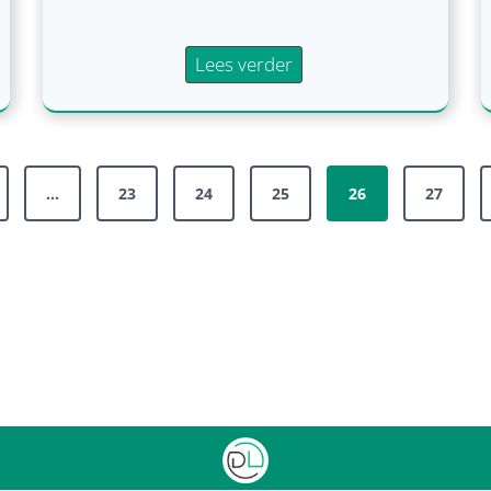
b
e
‘
Lees verder
n
D
o
a
e
t
m
d
t
o
…
23
24
25
26
27
n
e
i
t
e
i
u
e
w
a
b
n
e
d
s
e
t
r
u
s
u
n