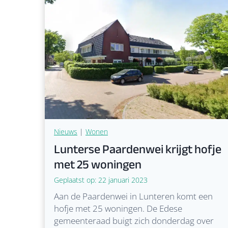
g
e
l
i
j
k
s
b
e
s
t
Nieuws
|
Wonen
u
Lunterse Paardenwei krijgt hofje
u
met 25 woningen
r
z
Geplaatst op:
22 januari 2023
o
Aan de Paardenwei in Lunteren komt een
e
hofje met 25 woningen. De Edese
k
gemeenteraad buigt zich donderdag over
t