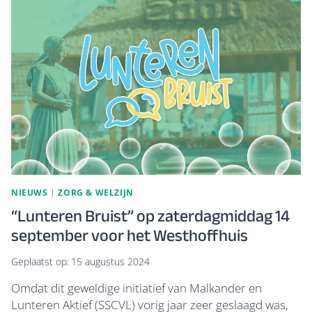
GELDERLAND
WORDT
IN
LUNTEREN
GEPLAATST.
NIEUWS
|
ZORG & WELZIJN
“Lunteren Bruist” op zaterdagmiddag 14
september voor het Westhoffhuis
Geplaatst op:
15 augustus 2024
Omdat dit geweldige initiatief van Malkander en
Lunteren Aktief (SSCVL) vorig jaar zeer geslaagd was,