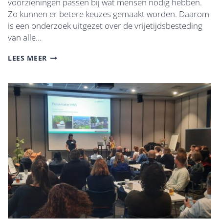
voorzieningen passen bij wat mensen nodig hebben.
Zo kunnen er betere keuzes gemaakt worden. Daarom
is een onderzoek uitgezet over de vrijetijdsbesteding
van alle…
ENQUÊTE
LEES MEER
VRIJETIJDSBESTEDING