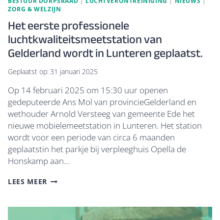
BESTUUR DORPSRAAD
|
LUCHTVERONTREINIGING
|
NIEUWS
|
ZORG & WELZIJN
Het eerste professionele
luchtkwaliteitsmeetstation van
Gelderland wordt in Lunteren geplaatst.
Geplaatst op:
31 januari 2025
Op 14 februari 2025 om 15:30 uur openen
gedeputeerde Ans Mol van provincieGelderland en
wethouder Arnold Versteeg van gemeente Ede het
nieuwe mobielemeetstation in Lunteren. Het station
wordt voor een periode van circa 6 maanden
geplaatstin het parkje bij verpleeghuis Opella de
Honskamp aan…
HET
LEES MEER
EERSTE
PROFESSIONELE
LUCHTKWALITEITSMEETSTATION
VAN