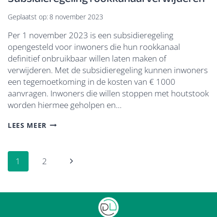
Geplaatst op:
8 november 2023
Per 1 november 2023 is een subsidieregeling
opengesteld voor inwoners die hun rookkanaal
definitief onbruikbaar willen laten maken of
verwijderen. Met de subsidieregeling kunnen inwoners
een tegemoetkoming in de kosten van € 1000
aanvragen. Inwoners die willen stoppen met houtstook
worden hiermee geholpen en…
SUBSIDIEREGELING
LEES MEER
ROOKKANAAL
VERWIJDEREN
Paginanavigatie
Volgende
1
2
pagina