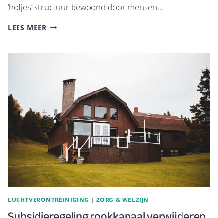
‘hofjes’ structuur bewoond door mensen…
NIEUWE
LEES MEER
COMMISSIE
SOCIALE
WOONVOORZIENING
LUNTEREN
LUCHTVERONTREINIGING
|
ZORG & WELZIJN
Subsidieregeling rookkanaal verwijderen