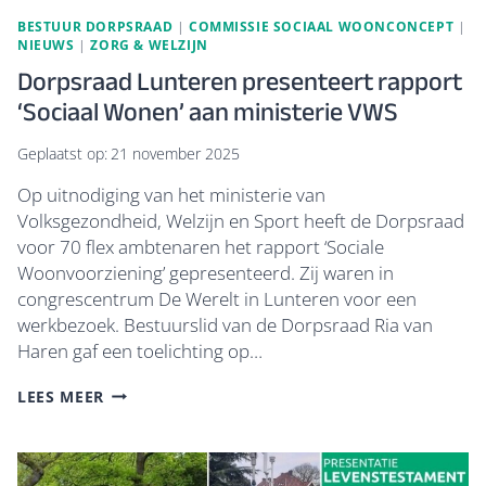
BESTUUR DORPSRAAD
|
COMMISSIE SOCIAAL WOONCONCEPT
|
NIEUWS
|
ZORG & WELZIJN
Dorpsraad Lunteren presenteert rapport
‘Sociaal Wonen’ aan ministerie VWS
Geplaatst op:
21 november 2025
Op uitnodiging van het ministerie van
Volksgezondheid, Welzijn en Sport heeft de Dorpsraad
voor 70 flex ambtenaren het rapport ‘Sociale
Woonvoorziening’ gepresenteerd. Zij waren in
congrescentrum De Werelt in Lunteren voor een
werkbezoek. Bestuurslid van de Dorpsraad Ria van
Haren gaf een toelichting op…
DORPSRAAD
LEES MEER
LUNTEREN
PRESENTEERT
RAPPORT
‘SOCIAAL