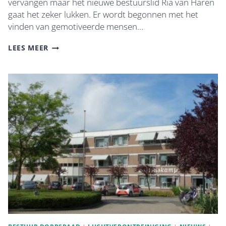
vervangen maar het nieuwe bestuurslid Ria van Haren
gaat het zeker lukken. Er wordt begonnen met het
vinden van gemotiveerde mensen…
WELZIJN
LEES MEER
EN
ZORG:
WERK
AAN
DE
WINKEL