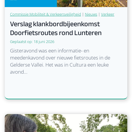
e
e
s
t
t
h
‘
Commissie Mobiliteit & Verkeersveiligheid
|
Nieuws
|
Verkeer
Verslag klankbordbijeenkomst
e
E
d
n
Doorfietsroutes rond Lunteren
a
e
Geplaatst op:
18 juni 2026
t
r
e
g
Gisteravond was een informatie- en
,
i
meedenkavond over nieuwe fietsroutes in de
i
e
Gelderse Vallei. Het was in Cultura een leuke
n
S
avond…
f
a
o
m
r
e
m
n
a
F
t
o
i
o
e
d