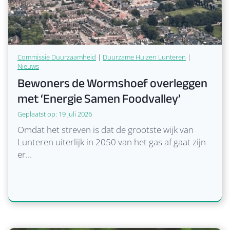
n
u
t
n
m
t
o
e
e
r
Commissie Duurzaamheid
|
Duurzame Huizen Lunteren
|
Nieuws
t
e
Bewoners de Wormshoef overleggen
o
n
met ‘Energie Samen Foodvalley’
n
m
s
e
Geplaatst op:
19 juli 2026
o
t
Omdat het streven is dat de grootste wijk van
p
n
Lunteren uiterlijk in 2050 van het gas af gaat zijn
D
i
er…
u
e
u
u
r
w
z
e
a
d
a
o
m