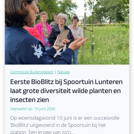
m
v
a
a
r
l
k
l
t
e
V
Lees verder
E
y
e
n
’
r
e
s
r
l
g
a
Commissie Buitengebied
|
Nieuws
i
Eerste BioBlitz bij Spoortuin Lunteren
g
e
k
laat grote diversiteit wilde planten en
e
l
n
insecten zien
a
V
n
Geplaatst op:
16 juni 2026
e
k
r
Op woensdagavond 10 juni is er een succesvolle
b
g
‘BioBlitz’ uitgevoerd in de Spoortuin bij het
o
r
station. Een groep van zo’n…