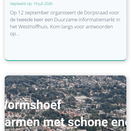
n
Geplaatst op:
19 juli 2026
g
Op 12 september organiseert de Dorpsraad voor
b
de tweede keer een Duurzame informatiemarkt in
e
het Westhoffhuis. Kom langs voor antwoorden
s
op…
t
u
u
r
D
o
r
p
s
r
a
a
d
O
Lees verder
L