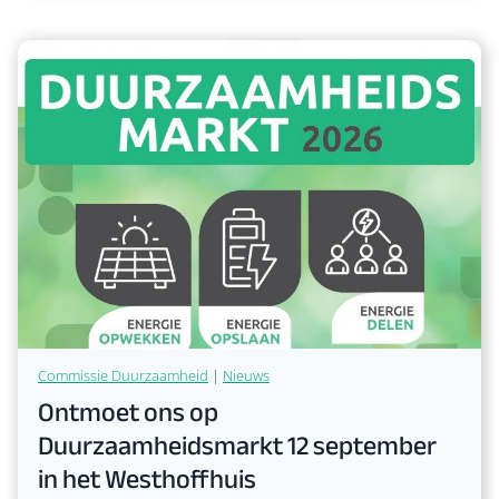
K
Lees verder
e
n
n
i
s
Commissie Duurzaamheid
|
Nieuws
Ontmoet ons op
m
a
Duurzaamheidsmarkt 12 september
k
in het Westhoffhuis
i