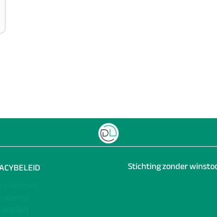
Stichting zonder winst
VACYBELEID
acy centrum
acybeleid
iebeleid