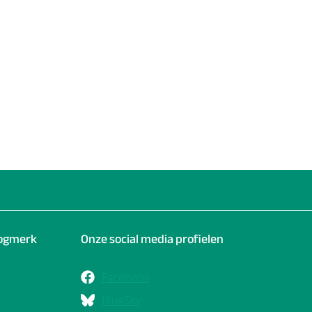
oogmerk
Onze social media profielen
Facebook
BlueSky