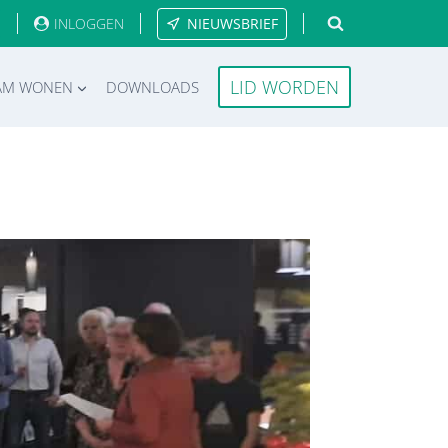
INLOGGEN
NIEUWSBRIEF
LID WORDEN
AM WONEN
DOWNLOADS