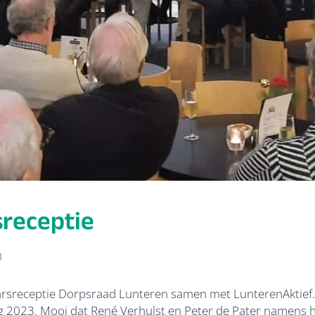
receptie
3
rsreceptie Dorpsraad Lunteren samen met LunterenAktief.
g 2023. Mooi dat René Verhulst en Peter de Pater namens h