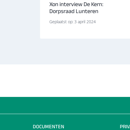
udt
Xon interview De Kern:
ering
Dorpsraad Lunteren
Geplaatst op:
3 april 2024
DOCUMENTEN
PRI