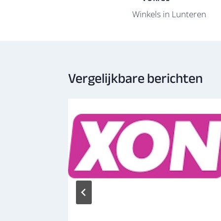
o
y
A
d
navigatie
Winkels in Lunteren
o
p
k
p
Vergelijkbare berichten