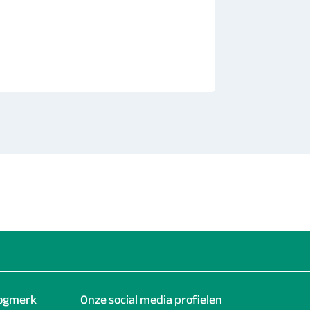
Wormsh
schone 
Geplaatst 
oogmerk
Onze social media profielen