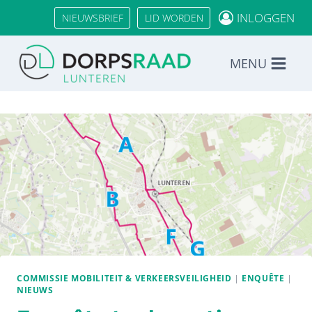
Doorgaan
INLOGGEN
NIEUWSBRIEF
LID WORDEN
naar
inhoud
MENU
COMMISSIE MOBILITEIT & VERKEERSVEILIGHEID
|
ENQUÊTE
|
NIEUWS