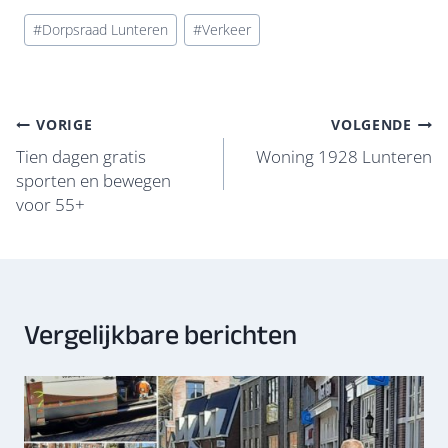
e
e
at
k
ail
e
Bericht
#
Dorpsraad Lunteren
#
Verkeer
b
sk
s
e
n
tags:
o
y
A
dI
o
p
n
Bericht
VORIGE
VOLGENDE
k
p
navigatie
Tien dagen gratis
Woning 1928 Lunteren
sporten en bewegen
voor 55+
Vergelijkbare berichten