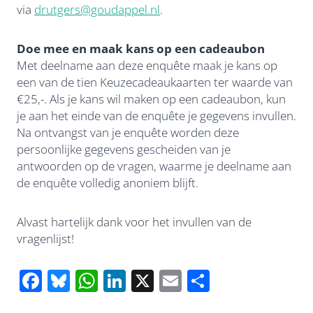
via
drutgers@goudappel.nl
.
Doe mee en maak kans op een cadeaubon
Met deelname aan deze enquête maak je kans op
een van de tien Keuzecadeaukaarten ter waarde van
€25,-. Als je kans wil maken op een cadeaubon, kun
je aan het einde van de enquête je gegevens invullen.
Na ontvangst van je enquête worden deze
persoonlijke gegevens gescheiden van je
antwoorden op de vragen, waarme je deelname aan
de enquête volledig anoniem blijft.
Alvast hartelijk dank voor het invullen van de
vragenlijst!
F
Bl
W
Li
X
E
D
ac
u
h
n
m
el