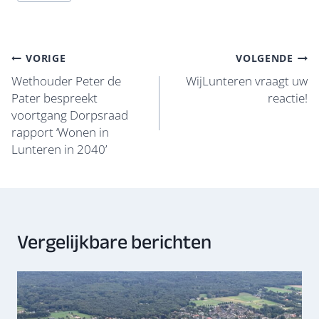
b
sk
s
e
n
o
y
A
dI
o
p
n
Bericht
VORIGE
VOLGENDE
k
p
navigatie
Wethouder Peter de
WijLunteren vraagt uw
Pater bespreekt
reactie!
voortgang Dorpsraad
rapport ‘Wonen in
Lunteren in 2040’
Vergelijkbare berichten