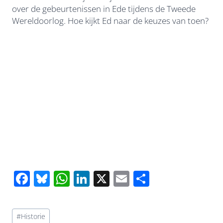
over de gebeurtenissen in Ede tijdens de Tweede
Wereldoorlog. Hoe kijkt Ed naar de keuzes van toen?
F
Bl
W
Li
X
E
D
ac
u
h
n
m
el
e
e
at
k
ail
e
Bericht
#
Historie
tags: