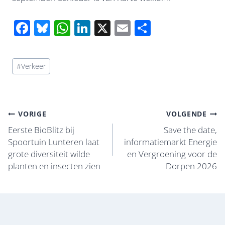
F
Bl
W
Li
X
E
D
ac
u
h
n
m
el
e
e
at
k
ail
e
Bericht
#
Verkeer
b
sk
s
e
n
tags:
o
y
A
dI
o
p
n
Bericht
VORIGE
VOLGENDE
k
p
navigatie
Eerste BioBlitz bij
Save the date,
Spoortuin Lunteren laat
informatiemarkt Energie
grote diversiteit wilde
en Vergroening voor de
planten en insecten zien
Dorpen 2026