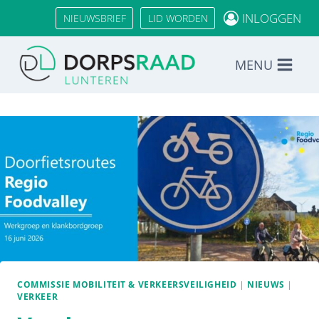
Doorgaan
INLOGGEN
NIEUWSBRIEF
LID WORDEN
naar
inhoud
MENU
COMMISSIE MOBILITEIT & VERKEERSVEILIGHEID
|
NIEUWS
|
VERKEER