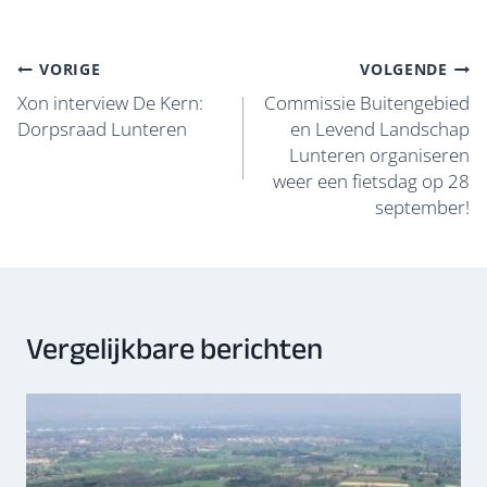
o
y
A
dI
o
p
n
Bericht
VORIGE
VOLGENDE
k
p
navigatie
Xon interview De Kern:
Commissie Buitengebied
Dorpsraad Lunteren
en Levend Landschap
Lunteren organiseren
weer een fietsdag op 28
september!
Vergelijkbare berichten