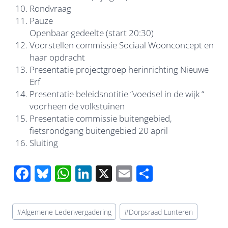
Rondvraag
Pauze
Openbaar gedeelte (start 20:30)
Voorstellen commissie Sociaal Woonconcept en
haar opdracht
Presentatie projectgroep herinrichting Nieuwe
Erf
Presentatie beleidsnotitie “voedsel in de wijk “
voorheen de volkstuinen
Presentatie commissie buitengebied,
fietsrondgang buitengebied 20 april
Sluiting
F
Bl
W
Li
X
E
D
ac
u
h
n
m
el
e
e
at
k
ail
e
Bericht
#
Algemene Ledenvergadering
#
Dorpsraad Lunteren
b
sk
s
e
n
tags: