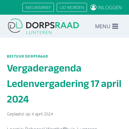
Doorgaan
INLOGGEN
NIEUWSBRIEF
LID WORDEN
naar
inhoud
MENU
BESTUUR DORPSRAAD
Vergaderagenda
Ledenvergadering 17 april
2024
Geplaatst op:
4 april 2024