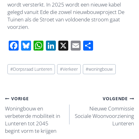
wordt versterkt. In 2025 wordt een nieuwe kabel
gelegd vanuit Ede die zowel nieuwbouwproject De
Tuinen als de Stroet van voldoende stroom gaat
voorzien.
F
Bl
W
Li
X
E
D
ac
u
h
n
m
el
e
e
at
k
ail
e
Bericht
#
Dorpsraad Lunteren
#
Verkeer
#
woningbouw
b
sk
s
e
n
tags:
o
y
A
dI
o
p
n
Bericht
VORIGE
VOLGENDE
k
p
navigatie
Woningbouw en
Nieuwe Commissie
verbeterde mobiliteit in
Sociale Woonvoorziening
Lunteren tot 2045
Lunteren
begint vorm te krijgen