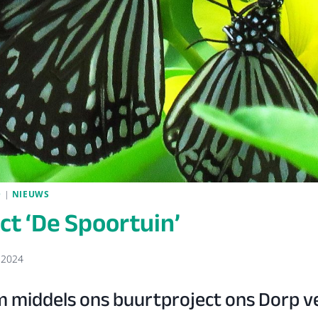
D
|
NIEUWS
ct ‘De Spoortuin’
 2024
 middels ons buurtproject ons Dorp v