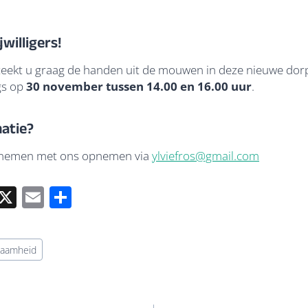
willigers!
teekt u graag de handen uit de mouwen in deze nieuwe dor
ngs op
30 november tussen 14.00 en 16.00 uur
.
matie?
pnemen met ons opnemen via
ylviefros@gmail.com
i
X
E
D
n
m
el
ail
e
zaamheid
e
n
I
n