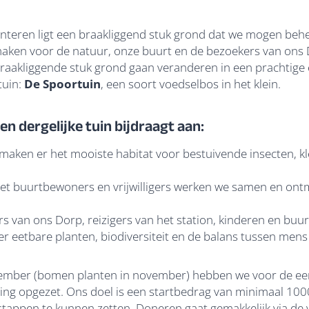
unteren ligt een braakliggend stuk grond dat we mogen behe
maken voor de natuur, onze buurt en de bezoekers van ons 
braakliggende stuk grond gaan veranderen in een prachtige 
tuin:
De Spoortuin
, een soort voedselbos in het klein.
 dergelijke tuin bijdraagt aan:
e maken er het mooiste habitat voor bestuivende insecten, k
Met buurtbewoners en vrijwilligers werken we samen en ont
rs van ons Dorp, reizigers van het station, kinderen en bu
er eetbare planten, biodiversiteit en de balans tussen mens
vember (bomen planten in november) hebben we voor de eer
ing opgezet. Ons doel is een startbedrag van minimaal 100
stappen te kunnen zetten. Doneren gaat gemakkelijk via de