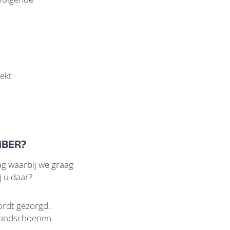
rekt
EMBER?
g waarbij we graag
j u daar?
wordt gezorgd.
 handschoenen