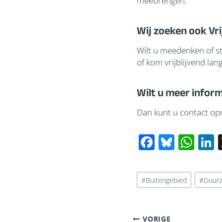
meebrengen.
Wij zoeken ook Vrij
Wilt u meedenken of s
of kom vrijblijvend la
Wilt u meer infor
Dan kunt u contact o
F
Bl
W
L
ac
u
h
e
e
at
k
Bericht
#
Buitengebied
#
Duur
b
sk
s
tags:
o
y
A
d
Bericht
o
p
VORIGE