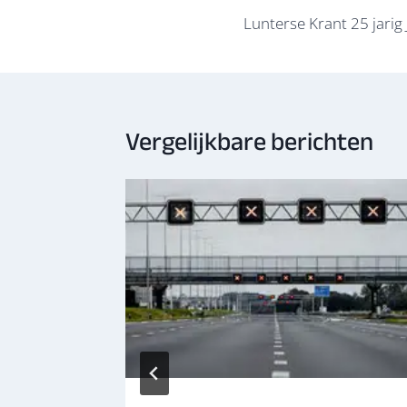
navigatie
k
p
Lunterse Krant 25 jarig
Vergelijkbare berichten