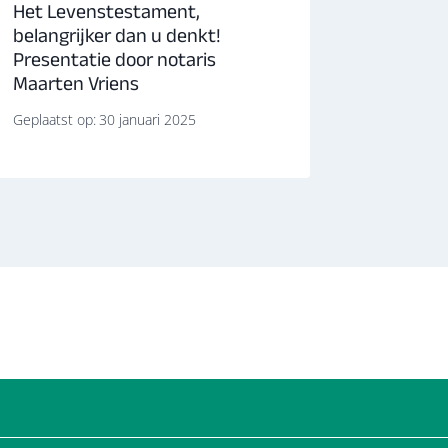
Het Levenstestament,
Gezocht
belangrijker dan u denkt!
Lunter
Presentatie door notaris
Geplaatst 
Maarten Vriens
Geplaatst op:
30 januari 2025