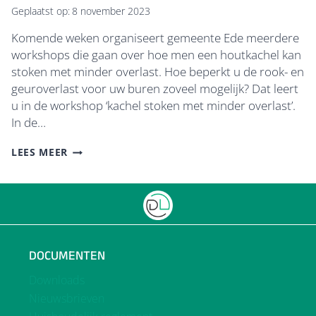
Geplaatst op:
8 november 2023
Komende weken organiseert gemeente Ede meerdere
workshops die gaan over hoe men een houtkachel kan
stoken met minder overlast. Hoe beperkt u de rook- en
geuroverlast voor uw buren zoveel mogelijk? Dat leert
u in de workshop ‘kachel stoken met minder overlast’.
In de…
WORKSHOP
LEES MEER
‘KACHEL
STOKEN
MET
MINDER
OVERLAST’
DOCUMENTEN
Downloads
Nieuwsbrieven