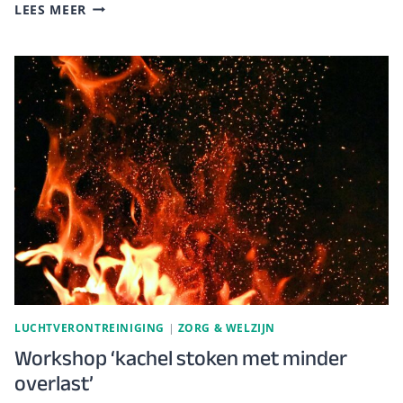
SUBSIDIEREGELING
LEES MEER
ROOKKANAAL
VERWIJDEREN
LUCHTVERONTREINIGING
|
ZORG & WELZIJN
Workshop ‘kachel stoken met minder
overlast’