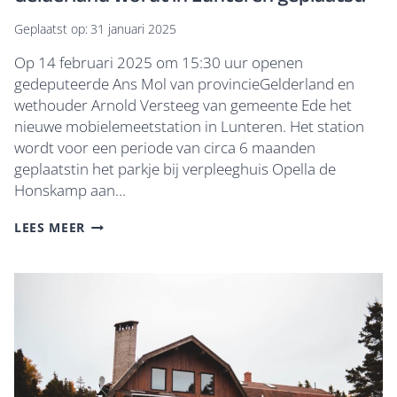
Geplaatst op:
31 januari 2025
Op 14 februari 2025 om 15:30 uur openen
gedeputeerde Ans Mol van provincieGelderland en
wethouder Arnold Versteeg van gemeente Ede het
nieuwe mobielemeetstation in Lunteren. Het station
wordt voor een periode van circa 6 maanden
geplaatstin het parkje bij verpleeghuis Opella de
Honskamp aan…
HET
LEES MEER
EERSTE
PROFESSIONELE
LUCHTKWALITEITSMEETSTATION
VAN
GELDERLAND
WORDT
IN
LUNTEREN
GEPLAATST.