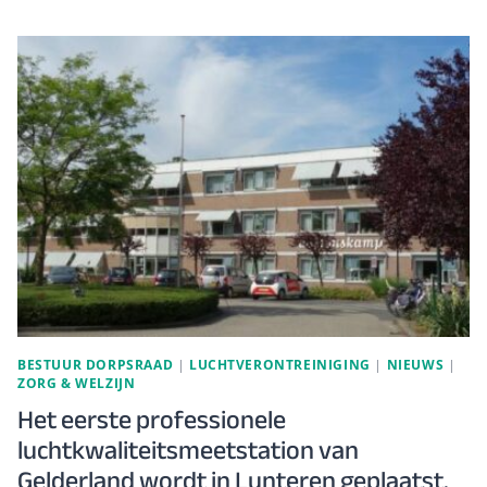
GEZOND:
EEN
AVOND
OVER
DE
LEEFOMGEVING
VAN
HET
DORP
LUNTEREN
BESTUUR DORPSRAAD
|
LUCHTVERONTREINIGING
|
NIEUWS
|
ZORG & WELZIJN
Het eerste professionele
luchtkwaliteitsmeetstation van
Gelderland wordt in Lunteren geplaatst.