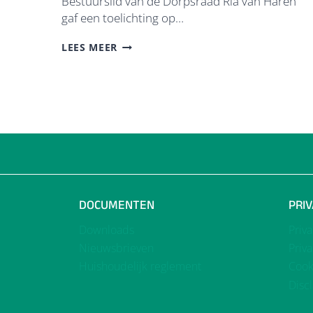
Bestuurslid van de Dorpsraad Ria van Haren
gaf een toelichting op…
DORPSRAAD
LEES MEER
LUNTEREN
PRESENTEERT
RAPPORT
‘SOCIAAL
WONEN’
AAN
MINISTERIE
VWS
DOCUMENTEN
PRI
Downloads
Priv
Nieuwsbrieven
Priv
Huishoudelijk reglement
Cook
Disc