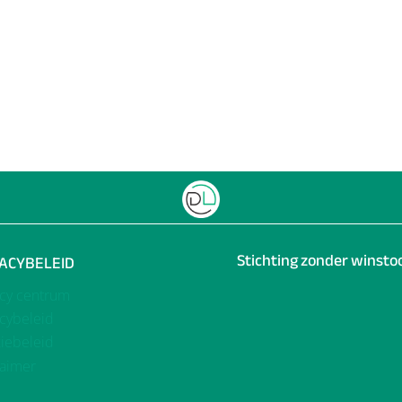
Stichting zonder winst
VACYBELEID
acy centrum
acybeleid
iebeleid
laimer