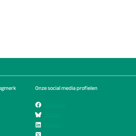
oogmerk
Onze social media profielen
Facebook
BlueSky
Linkedin
X