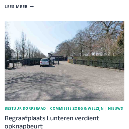
WELZIJN
LEES MEER
EN
ZORG:
WERK
AAN
DE
WINKEL
BESTUUR DORPSRAAD
|
COMMISSIE ZORG & WELZIJN
|
NIEUWS
Begraafplaats Lunteren verdient
opknapbeurt