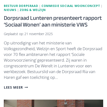
BESTUUR DORPSRAAD
|
COMMISSIE SOCIAAL WOONCONCEPT
|
NIEUWS
|
ZORG & WELZIJN
Dorpsraad Lunteren presenteert rapport
‘Sociaal Wonen’ aan ministerie VWS
Geplaatst op:
21 november 2025
Op uitnodiging van het ministerie van
Volksgezondheid, Welzijn en Sport heeft de Dorpsraad
voor 70 flex ambtenaren het rapport ‘Sociale
Woonvoorziening’ gepresenteerd. Zij waren in
congrescentrum De Werelt in Lunteren voor een
werkbezoek. Bestuurslid van de Dorpsraad Ria van
Haren gaf een toelichting op…
DORPSRAAD
LEES MEER
LUNTEREN
PRESENTEERT
RAPPORT
‘SOCIAAL