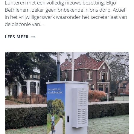
Lunteren met een volledig nieuwe bezetting: Eltjo
Bethlehem, zeker geen onbekende in ons dorp. Actief
in het vrijwilligerswerk waaronder het secretariaat van
de diaconie van…
VERNIEUWDE
LEES MEER
COMMISSIE
WELZIJN
EN
ZORG
VAN
DE
DORPSRAAD
LUNTEREN.