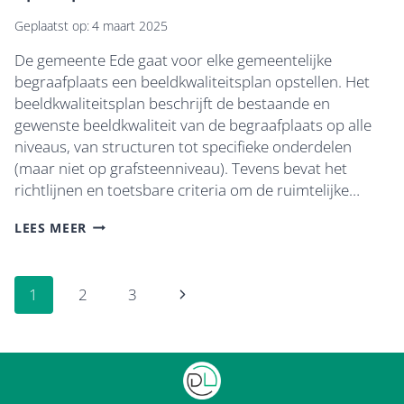
Geplaatst op:
4 maart 2025
De gemeente Ede gaat voor elke gemeentelijke
begraafplaats een beeldkwaliteitsplan opstellen. Het
beeldkwaliteitsplan beschrijft de bestaande en
gewenste beeldkwaliteit van de begraafplaats op alle
niveaus, van structuren tot specifieke onderdelen
(maar niet op grafsteenniveau). Tevens bevat het
richtlijnen en toetsbare criteria om de ruimtelijke…
BEGRAAFPLAATS
LEES MEER
LUNTEREN
VERDIENT
Paginanavigatie
OPKNAPBEURT
Volgende
1
2
3
pagina