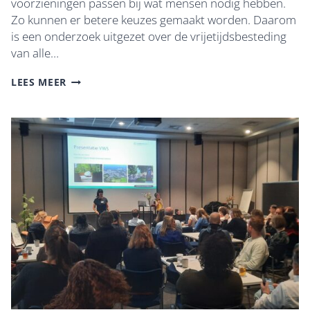
voorzieningen passen bij wat mensen nodig hebben.
Zo kunnen er betere keuzes gemaakt worden. Daarom
is een onderzoek uitgezet over de vrijetijdsbesteding
van alle…
ENQUÊTE
LEES MEER
VRIJETIJDSBESTEDING