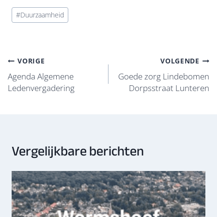
e
e
at
k
ail
e
Bericht
#
Duurzaamheid
b
sk
s
e
n
tags:
o
y
A
dI
o
p
n
Bericht
VORIGE
VOLGENDE
k
p
navigatie
Agenda Algemene
Goede zorg Lindebomen
Ledenvergadering
Dorpsstraat Lunteren
Vergelijkbare berichten