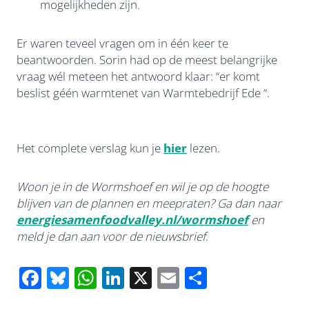
mogelijkheden zijn.
Er waren teveel vragen om in één keer te
beantwoorden. Sorin had op de meest belangrijke
vraag wél meteen het antwoord klaar: “er komt
beslist géén warmtenet van Warmtebedrijf Ede “.
Het complete verslag kun je
hier
lezen.
Woon je in de Wormshoef en
wil je op de hoogte
blijven van de plannen en meepraten? Ga dan naar
energiesamenfoodvalley.nl/wormshoef
en
meld je dan aan voor de nieuwsbrief
.
F
Bl
W
Li
X
E
D
ac
u
h
n
m
el