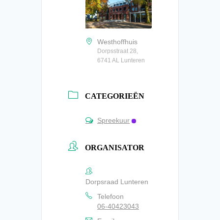
Westhoffhuis
Dorpsstraat 28,
6741 AL Lunteren
CATEGORIEËN
Spreekuur
ORGANISATOR
Dorpsraad Lunteren
Telefoon
06-40423043