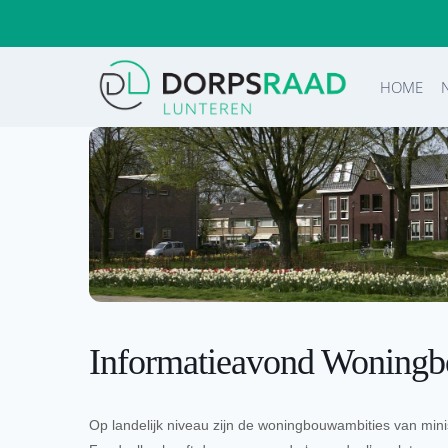
Doorgaan
naar
inhoud
HOME
Informatieavond Woning
Op landelijk niveau zijn de woningbouwambities van mi