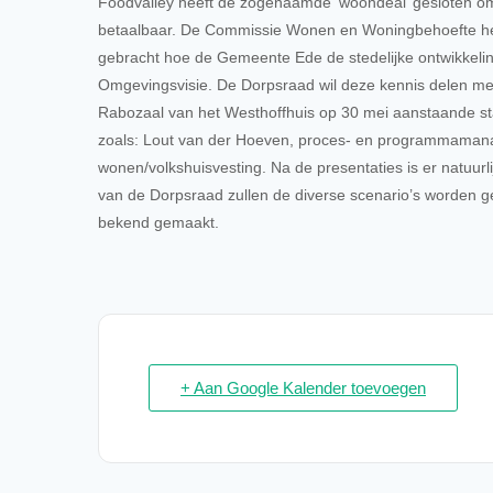
Foodvalley heeft de zogenaamde ‘woondeal’ gesloten om
betaalbaar. De Commissie Wonen en Woningbehoefte heef
gebracht hoe de Gemeente Ede de stedelijke ontwikkeling
Omgevingsvisie. De Dorpsraad wil deze kennis delen met
Rabozaal van het Westhoffhuis op 30 mei aanstaande sta
zoals: Lout van der Hoeven, proces- en programmamanager
wonen/volkshuisvesting. Na de presentaties is er natuur
van de Dorpsraad zullen de diverse scenario’s worden g
bekend gemaakt.
+ Aan Google Kalender toevoegen