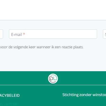
E-mail
*
 voor de volgende keer wanneer ik een reactie plaats.
Stichting zonder winst
VACYBELEID
acy centrum