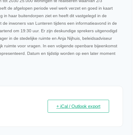
 tot 2030 25.000 woningen te realiseren waarvan 2/3
t de afgelopen periode veel werk verzet en goed in kaart
 in haar buitendorpen ziet en heeft dit vastgelegd in de
 de inwoners van Lunteren tijdens een informatieavond in de
rtend om 19:30 uur. Er zijn deskundige sprekers uitgenodigd
 in de stedelijke ruimte en Anja Nijhuis, beleidsadviseur
lijk ruimte voor vragen. In een volgende openbare bijeenkomst
epresenteerd. Datum en tijdstip worden op een later moment
+ iCal / Outlook export