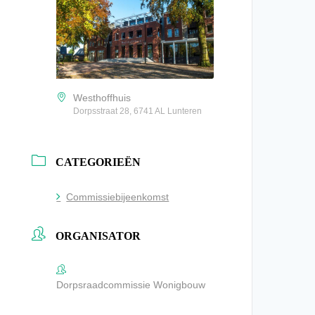
Westhoffhuis
Dorpsstraat 28, 6741 AL Lunteren
CATEGORIEËN
Commissiebijeenkomst
ORGANISATOR
Dorpsraadcommissie Wonigbouw