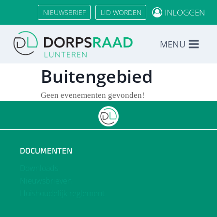
Doorgaan
INLOGGEN
NIEUWSBRIEF
LID WORDEN
naar
inhoud
MENU
Buitengebied
Geen evenementen gevonden!
DOCUMENTEN
Downloads
Nieuwsbrieven
Huishoudelijk reglement