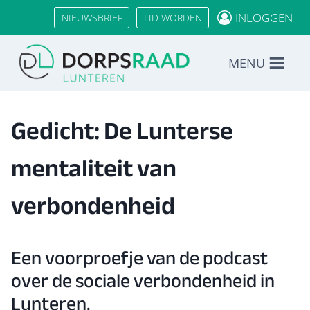
Doorgaan
INLOGGEN
NIEUWSBRIEF
LID WORDEN
naar
inhoud
MENU
Gedicht: De Lunterse
mentaliteit van
verbondenheid
Een voorproefje van de podcast
over de sociale verbondenheid in
Lunteren.