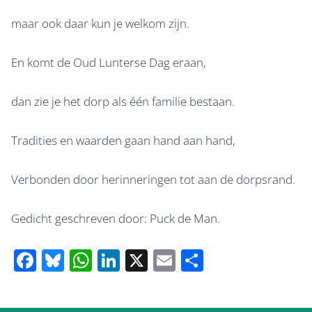
maar ook daar kun je welkom zijn.
En komt de Oud Lunterse Dag eraan,
dan zie je het dorp als één familie bestaan.
Tradities en waarden gaan hand aan hand,
Verbonden door herinneringen tot aan de dorpsrand.
Gedicht geschreven door: Puck de Man.
F
Bl
W
Li
X
E
D
ac
u
h
n
m
el
e
e
at
k
ail
e