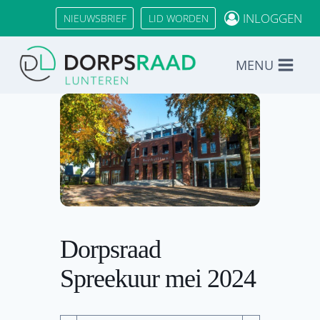
Doorgaan
INLOGGEN
NIEUWSBRIEF
LID WORDEN
naar
inhoud
MENU
Dorpsraad
Spreekuur mei 2024