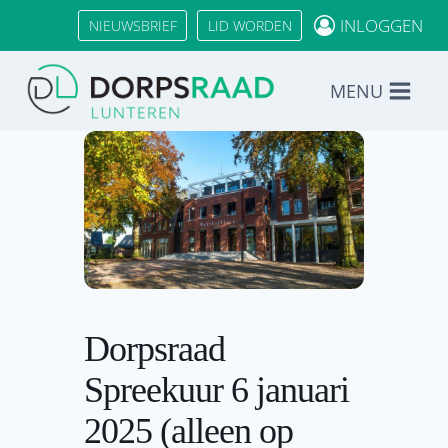
Doorgaan
INLOGGEN
NIEUWSBRIEF
LID WORDEN
naar
inhoud
MENU
Dorpsraad
Spreekuur 6 januari
2025 (alleen op