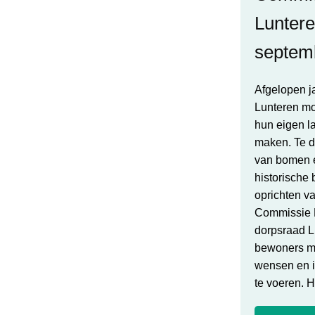
Luntere
septem
Afgelopen j
Lunteren mo
hun eigen l
maken. Te d
van bomen e
historische
oprichten v
Commissie 
dorpsraad L
bewoners m
wensen en i
te voeren. 