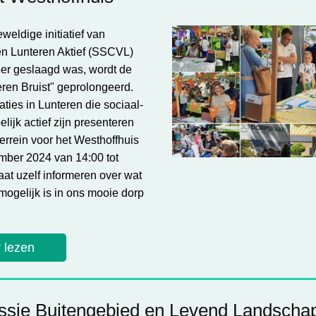
weldige initiatief van
n Lunteren Aktief (SSCVL)
zeer geslaagd was, wordt de
eren Bruist" geprolongeerd.
aties in Lunteren die sociaal-
ijk actief zijn presenteren
terrein voor het Westhoffhuis
mber 2024 van 14:00 tot
aat uzelf informeren over wat
mogelijk is in ons mooie dorp
 lezen
sie Buitengebied en Levend Landscha