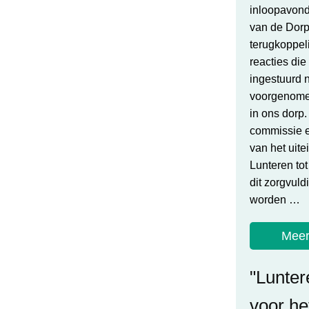
inloopavon
van de Dorp
terugkoppel
reacties di
ingestuurd 
voorgenome
in ons dorp
commissie e
van het uit
Lunteren to
dit zorgvul
worden …
Meer
"Lunter
voor he