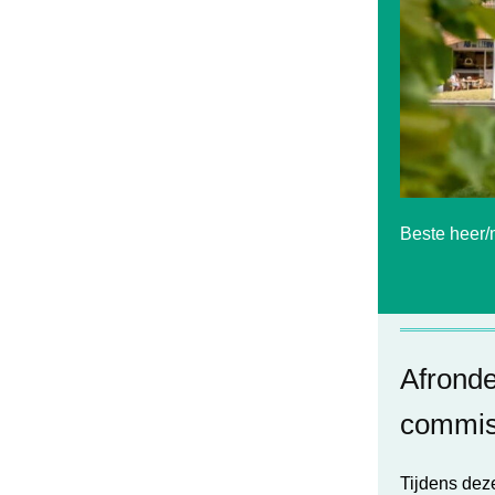
Beste heer/
Afrond
commiss
Tijdens deze