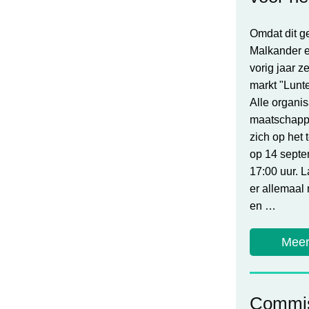
Omdat dit ge
Malkander e
vorig jaar 
markt "Lunt
Alle organis
maatschappel
zich op het 
op 14 septe
17:00 uur. L
er allemaal 
en …
Meer
Commis