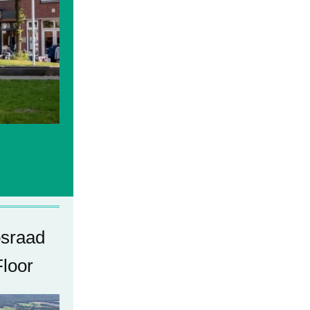
psraad
loor