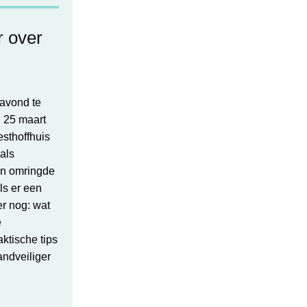
r over
 avond te
 25 maart
esthoffhuis
als
en omringde
ls er een
er nog: wat
e
ktische tips
andveiliger