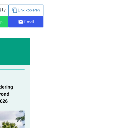
dering
vond
026