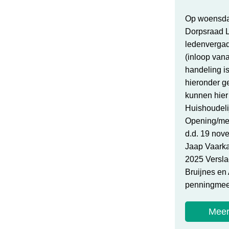
Op woensda
Dorpsraad L
ledenvergad
(inloop vana
handeling i
hieronder 
kunnen hie
Huishoudeli
Opening/me
d.d. 19 no
Jaap Vaark
2025 Versla
Bruijnes en
penningmee
Meer